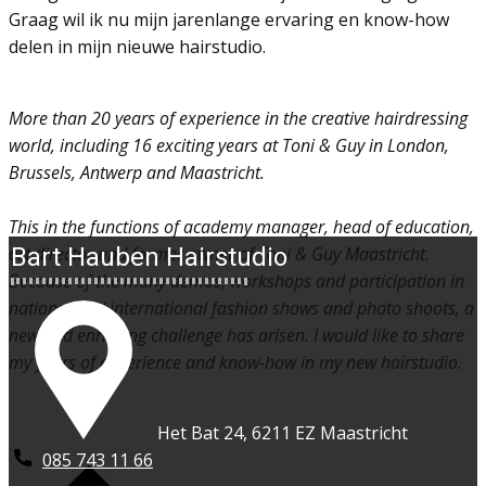
Graag wil ik nu mijn jarenlange ervaring en know-how
delen in mijn nieuwe hairstudio.
More than 20 years of experience in the creative hairdressing
world, including 16 exciting years at Toni & Guy in London,
Brussels, Antwerp and Maastricht.
This in the functions of academy manager, head of education,
art director and former owner of Toni & Guy Maastricht.
Bart Hauben Hairstudio
Because of the many demos, workshops and participation in
national and international fashion shows and photo shoots, a
new and enriching challenge has arisen. I would like to share
my years of experience and know-how in my new hairstudio.
​Het Bat 24, 6211 EZ Maastricht
085 743 11 66